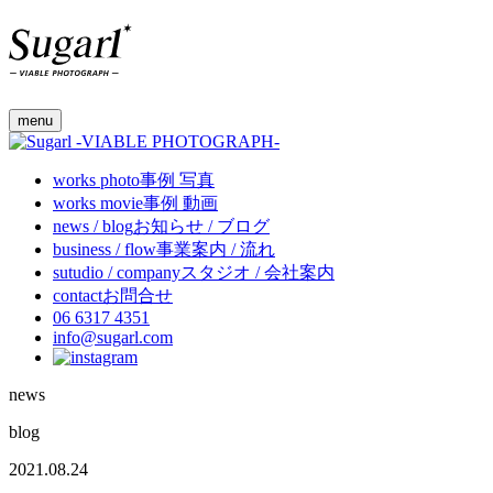
menu
works
photo
事例 写真
works
movie
事例 動画
news / blog
お知らせ / ブログ
business / flow
事業案内 / 流れ
sutudio / company
スタジオ / 会社案内
contact
お問合せ
06 6317 4351
info@sugarl.com
news
blog
2021.08.24