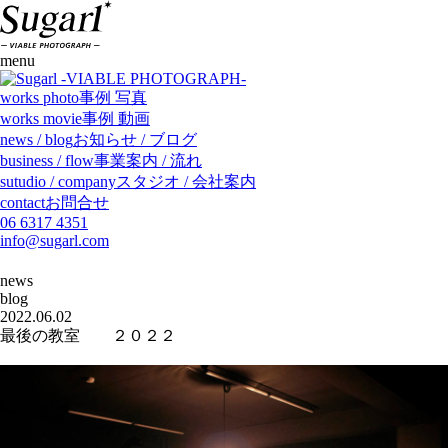
menu
works
photo
事例 写真
works
movie
事例 動画
news / blog
お知らせ / ブログ
business / flow
事業案内 / 流れ
sutudio / company
スタジオ / 会社案内
contact
お問合せ
06 6317 4351
info@sugarl.com
news
blog
2022.06.02
最後の教室 ２０２２