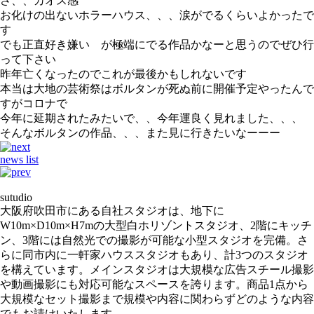
さ、、カオス感
お化けの出ないホラーハウス、、、涙がでるくらいよかったで
す
でも正直好き嫌い が極端にでる作品かなーと思うのでぜひ行
って下さい
昨年亡くなったのでこれが最後かもしれないです
本当は大地の芸術祭はボルタンが死ぬ前に開催予定やったんで
すがコロナで
今年に延期されたみたいで、、今年運良く見れました、、、
そんなボルタンの作品、、、また見に行きたいなーーー
news list
sutudio
大阪府吹田市にある自社スタジオは、地下に
W10m×D10m×H7mの大型白ホリゾントスタジオ、2階にキッチ
ン、3階には自然光での撮影が可能な小型スタジオを完備。さ
らに同市内に一軒家ハウススタジオもあり、計3つのスタジオ
を構えています。メインスタジオは大規模な広告スチール撮影
や動画撮影にも対応可能なスペースを誇ります。商品1点から
大規模なセット撮影まで規模や内容に関わらずどのような内容
でもお請けいたします。