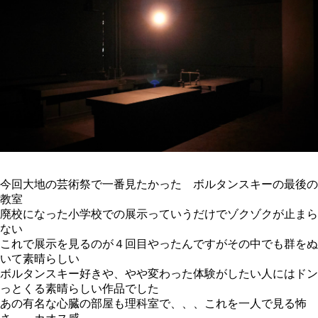
今回大地の芸術祭で一番見たかった ボルタンスキーの最後の
教室
廃校になった小学校での展示っていうだけでゾクゾクが止まら
ない
これで展示を見るのが４回目やったんですがその中でも群をぬ
いて素晴らしい
ボルタンスキー好きや、やや変わった体験がしたい人にはドン
っとくる素晴らしい作品でした
あの有名な心臓の部屋も理科室で、、、これを一人で見る怖