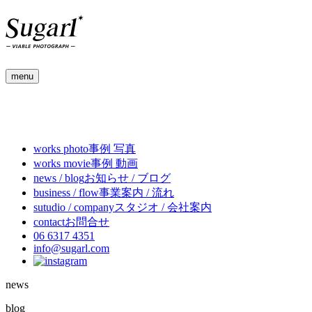
menu
works
photo
事例 写真
works
movie
事例 動画
news / blog
お知らせ / ブログ
business / flow
事業案内 / 流れ
sutudio / company
スタジオ / 会社案内
contact
お問合せ
06 6317 4351
info@sugarl.com
news
blog