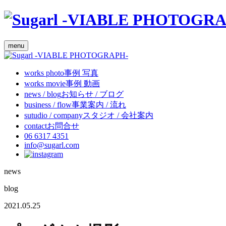
menu
works
photo
事例 写真
works
movie
事例 動画
news / blog
お知らせ / ブログ
business / flow
事業案内 / 流れ
sutudio / company
スタジオ / 会社案内
contact
お問合せ
06 6317 4351
info@sugarl.com
news
blog
2021.05.25