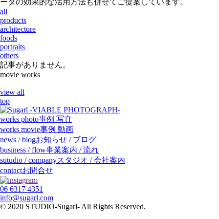
ータの効果的な活用方法も併せてご提案しています。
all
products
architecture
foods
portraits
others
記事がありません。
movie
works
view all
top
works
photo
事例 写真
works
movie
事例 動画
news / blog
お知らせ / ブログ
business / flow
事業案内 / 流れ
sutudio / company
スタジオ / 会社案内
contact
お問合せ
06 6317 4351
info@sugarl.com
© 2020 STUDIO-Sugarl- All Rights Reserved.