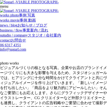
menu
works
photo
事例 写真
works
movie
事例 動画
news / blog
お知らせ / ブログ
business / flow
事業案内 / 流れ
sutudio / company
スタジオ / 会社案内
contact
お問合せ
06 6317 4351
info@sugarl.com
photo
works
ビジュアルづくりの核となる写真。企業やお店のブランドイメ
ージづくりにも大きな影響を与えるため、スタジオシュガール
では、ヒアリングに十分な時間をかけてクライアントと共にヴ
ィジュアルイメージを作り上げていきます。「新しいイメージ
を打ち出したい」「商品をより魅力的にアピールしたい」そん
なご要望にもお応えします。さらにグラフィックデザイナーや
イラストレーター、CG クリエイターなど外部クリエイターと
も連携し、クライアントの広告戦略やご要望に合わせて撮影デ