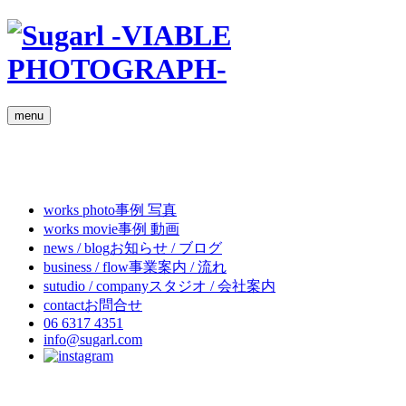
menu
works
photo
事例 写真
works
movie
事例 動画
news / blog
お知らせ / ブログ
business / flow
事業案内 / 流れ
sutudio / company
スタジオ / 会社案内
contact
お問合せ
06 6317 4351
info@sugarl.com