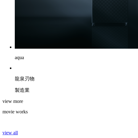
aqua
龍泉刃物
製造業
view more
movie
works
view all